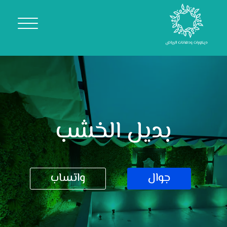
بديل الخشب
جوال
واتساب