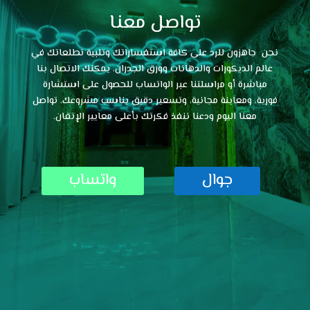
تواصل معنا
نحن جاهزون للرد على كافة استفساراتك وتلبية تطلعاتك في
عالم الديكورات والدهانات وورق الجدران. يمكنك الاتصال بنا
مباشرة أو مراسلتنا عبر الواتساب للحصول على استشارة
فورية، ومعاينة مجانية، وتسعير دقيق يناسب مشروعك. تواصل
معنا اليوم ودعنا ننفذ فكرتك بأعلى معايير الإتقان.
جوال
واتساب