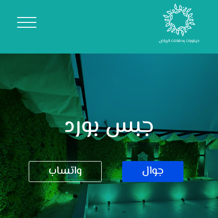
جبس بورد
جوال
واتساب