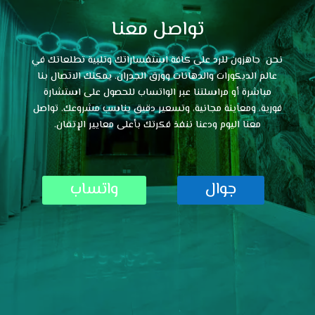
تواصل معنا
نحن جاهزون للرد على كافة استفساراتك وتلبية تطلعاتك في
عالم الديكورات والدهانات وورق الجدران. يمكنك الاتصال بنا
مباشرة أو مراسلتنا عبر الواتساب للحصول على استشارة
فورية، ومعاينة مجانية، وتسعير دقيق يناسب مشروعك. تواصل
معنا اليوم ودعنا ننفذ فكرتك بأعلى معايير الإتقان.
جوال
واتساب